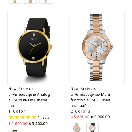
New Arrivals
New Arrivals
นาฬิกาข้อมือผู้ชาย Analog
นาฬิกาข้อมือผู้หญิง Multi-
รุ่น SUPERNOVA สายซิลิ
function รุ่น MIST สายส
โคน
เตนเลสสตีล
1 Color
2 Colors
ราคาลด
ราคาปกติ
฿ 5,891.00
฿ 9,900.00
1
รีวิว
ราคาลด
ราคาปกติ
฿ 1,690.00
฿ 5,500.00
Gold
Rose Gold