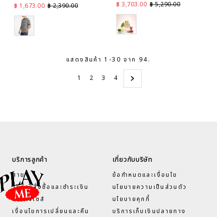
ราคาลด
ราคาปกติ
฿ 3,703.00
฿ 5,290.00
ราคาลด
ราคาปกติ
฿ 1,673.00
฿ 2,390.00
Pink
Black
แสดงสินค้า 1-30 จาก 94.
1
2
3
4
บริการลูกค้า
เกี่ยวกับบริษัท
สาขา
ข้อกำหนดและเงื่อนไข
วิธีการสั่งซื้อและชำระเงิน
นโยบายความเป็นส่วนตัว
ตารางไซส์
นโยบายคุกกี้
เงื่อนไขการเปลี่ยนและคืน
บริการเก็บเงินปลายทาง