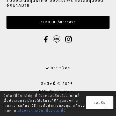
รับข้อเสนอสุดพิเศษ ของแจกฟรี และดีลสุดฮอต
อีกมากมาย​
กรอกอีเมล
ลงทะเบียนรับข่าวสาร
ภาษา
ภาษาไทย
ลิขสิทธิ์ © 2026
GUESS Thailand
เว็บไซต์นี้มีการใช้คุกกี้ โปรดยอมรับนโยบายคุกกี้
.
เพื่อประสบการณ์การใช้บริการที่ดีที่สุดของท่าน
ยอมรับ
ท่านสามารถศึกษาวิธีการตั้งค่าการควบคุมคุกกี้ของ
ท่านผ่าน
นโยบายการใช้คุกกี้ของเราที่นี่