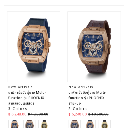
แนะนำ
เกี่ยวข้อง
มากที่สุด
ขายดี
เรียง
ตามตัว
อักษร
A-Z
เรียง
ตามตัว
อักษร
Z-A
ราคา
New Arrivals
New Arrivals
จากต่ำ
นาฬิกาข้อมือผู้ชาย Multi-
นาฬิกาข้อมือผู้ชาย Multi-
ไปสูง
function รุ่น PHOENIX
function รุ่น PHOENIX
ราคา
สายสแตนเลสสตีล
สายหนัง
จากสูง
3 Colors
3 Colors
ไปต่ำ
ราคาลด
ราคาปกติ
ราคาลด
ราคาปกติ
฿ 6,248.00
฿ 10,500.00
฿ 6,248.00
฿ 10,500.00
วันที่
Blue
Brown
Black
Brown
Blue
Black
จาก