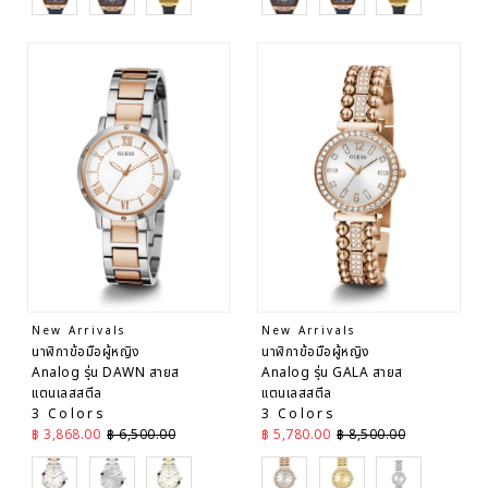
เก่าไป
ใหม่
วันที่
จาก
ใหม่ไป
เก่า
New Arrivals
New Arrivals
นาฬิกาข้อมือผู้หญิง
นาฬิกาข้อมือผู้หญิง
Analog รุ่น DAWN สายส
Analog รุ่น GALA สายส
แตนเลสสตีล
แตนเลสสตีล
3 Colors
3 Colors
ราคาลด
ราคาปกติ
ราคาลด
ราคาปกติ
฿ 3,868.00
฿ 6,500.00
฿ 5,780.00
฿ 8,500.00
Gold
Silver
Gold
Gold
Gold
Silver