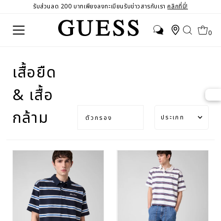
รับส่วนลด 200 บาทเพียงลงทะเบียนรับข่าวสารกับเรา
คลิกที่นี่!
0
เสื้อยืด
& เสื้อ
ประเภท
กล้าม
ตัวกรอง
แนะนำ
เกี่ยวข้อง
มากที่สุด
ขายดี
เรียงตาม
ตัวอักษร
A-Z