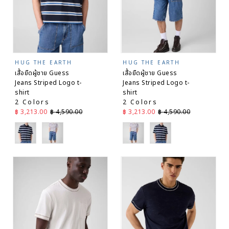
เรียงตาม
ตัวอักษร
Z-A
ราคา
จากต่ำไป
สูง
HUG THE EARTH
HUG THE EARTH
ราคา
เสื้อยืดผู้ชาย Guess
เสื้อยืดผู้ชาย Guess
จากสูงไป
Jeans Striped Logo t-
Jeans Striped Logo t-
ต่ำ
shirt
shirt
2 Colors
2 Colors
วันที่ จาก
ราคาลด
ราคาปกติ
ราคาลด
ราคาปกติ
฿ 3,213.00
฿ 4,590.00
฿ 3,213.00
฿ 4,590.00
เก่าไป
ใหม่
Navy
White
White
Navy
วันที่ จาก
ใหม่ไป
เก่า