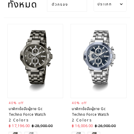
ทั้งหมด
ตัวกรอง
แนะนำ
เกี่ยวข้อง
มากที่สุด
ขายดี
เรียงตาม
ตัวอักษร
A-Z
เรียงตาม
ตัวอักษร
Z-A
ราคา
จากต่ำไป
สูง
40% off
40% off
ราคา
นาฬิกาข้อมือผู้ชาย Gc
นาฬิกาข้อมือผู้ชาย Gc
จากสูงไป
Techno Force Watch
Techno Force Watch
ต่ำ
2 Colors
2 Colors
ราคาลด
ราคาปกติ
ราคาลด
ราคาปกติ
฿ 17,196.00
฿ 28,900.00
฿ 16,006.00
฿ 26,900.00
วันที่ จาก
เก่าไป