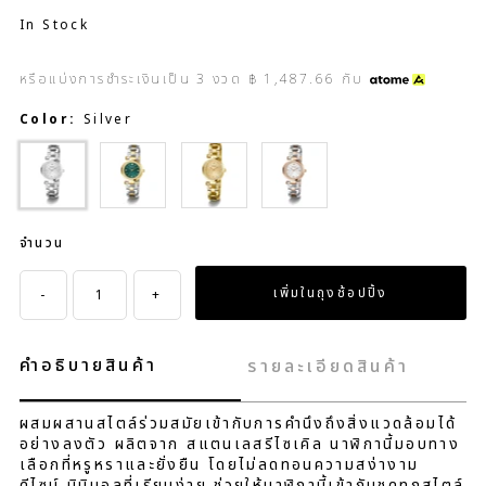
In Stock
หรือแบ่งการชำระเงินเป็น
3
งวด
฿ 1,487.66
กับ
Color:
Silver
Gold
Gold
Multi Color
จำนวน
-
+
คำอธิบายสินค้า
รายละเอียดสินค้า
ผสมผสานสไตล์ร่วมสมัยเข้ากับการคำนึงถึงสิ่งแวดล้อมได้
อย่างลงตัว ผลิตจาก สแตนเลสรีไซเคิล นาฬิกานี้มอบทาง
เลือกที่หรูหราและยั่งยืน โดยไม่ลดทอนความสง่างาม
ดีไซน์ มินิมอลที่เรียบง่าย ช่วยให้นาฬิกานี้เข้ากับชุดทุกสไตล์