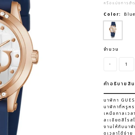
หรือแบ่งการชำ
Color:
Blu
จำนวน
-
คำอธิบายสิน
นาฬิกา GUE
นาฬิกาที่หรู
เหนือกาลเวลา 
ละเอียดสีโรส
งามให้กับนาฬ
ดูเวลาได้ง่า