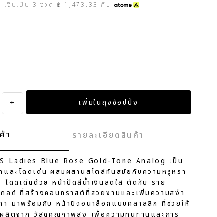
ระเงินเป็น
3
งวด
฿ 1,473.33
กับ
e
+
ค้า
รายละเอียดสินค้า
SS Ladies Blue Rose Gold-Tone Analog เป็น
หราและโดดเด่น ผสมผสานสไตล์ทันสมัยกับความหรูหรา
โดดเด่นด้วย หน้าปัดสีน้ำเงินสดใส ตัดกับ ราย
โกลด์ ที่สร้างคอนทราสต์ที่สวยงามและเพิ่มความสง่า
ิกา มาพร้อมกับ หน้าปัดอนาล็อกแบบคลาสสิก ที่ช่วยให้
ย ผลิตจาก วัสดุคุณภาพสูง เพื่อความทนทานและการ