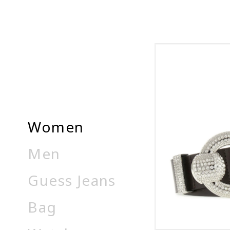
Women
Men
Guess Jeans
Bag