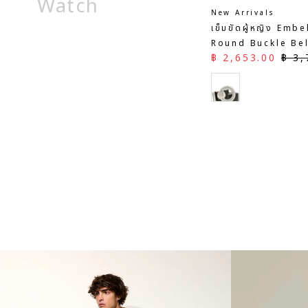
Watch
HUG THE EARTH
หมวก Camo baseb
ราคาลด
ราคา
฿ 1,533.00
฿ 2,