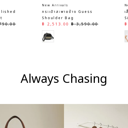
HUG THE EARTH
N
all cap
เสื้อแจ๊คเก็ตผู้ชาย Guess
เ
ปกติ
190.00
Jeans Nylon Bomber
S
ราคาลด
ราคาปกติ
ร
฿ 6,013.00
฿ 8,590.00
฿
Jacket
Always Chasing