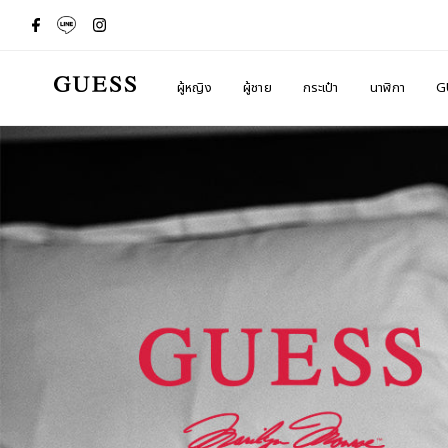
ผู้หญิง
ผู้ชาย
กระเป๋า
นาฬิกา
G