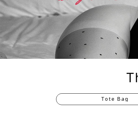
T
Tote Bag