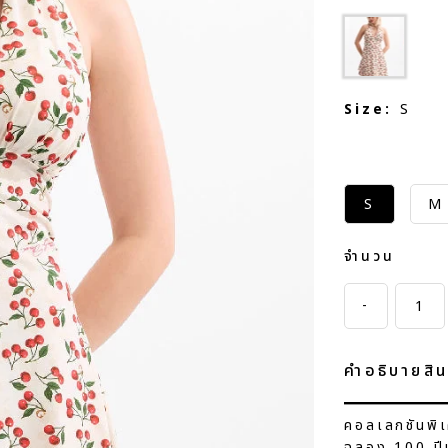
Size:
S
S
M
จำนวน
-
คำอธิบายสิน
คอลเลกชันพิเ
ฉลอง 100 ปีแห