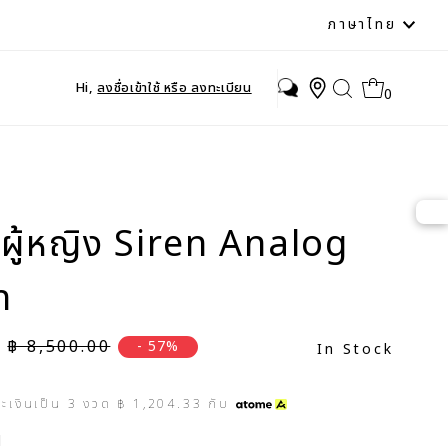
ภาษา
ภาษาไทย
Hi,
ลงชื่อเข้าใช้ หรือ ลงทะเบียน
0
าผู้หญิง Siren Analog
h
ราคาปกติ
฿ 8,500.00
- 57%
In Stock
ระเงินเป็น
3
งวด
฿ 1,204.33
กับ
d