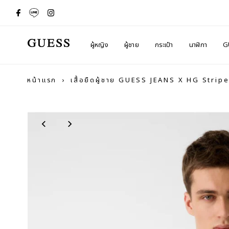
ผู้หญิง
ผู้ชาย
กระเป๋า
นาฬิกา
G
หน้าแรก
›
เสื้อยืดผู้ชาย GUESS JEANS X HG Stri