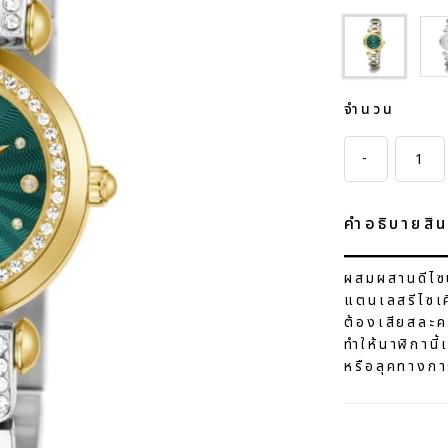
Si
จำนวน
-
คำอธิบายสิน
ผสมผสานดีไซน์
แตนเลสรีไซเค
ต้องเสียสละคว
ทำให้นาฬิกานี
หรือลุคทางกา