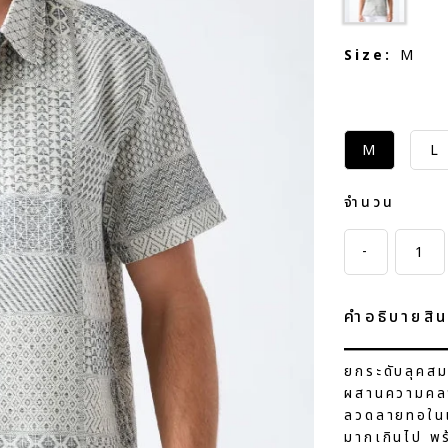
Size:
M
M
L
จำนวน
-
คำอธิบายสิน
ยกระดับลุคสมา
ผสานความคลา
ลวดลายทอในเนื
มากเกินไป พร