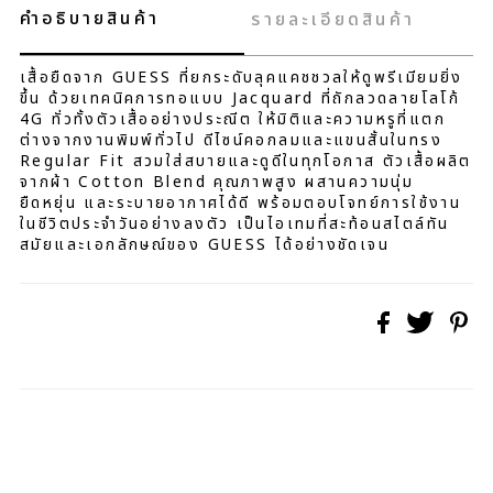
คำอธิบายสินค้า
รายละเอียดสินค้า
เสื้อยืดจาก GUESS ที่ยกระดับลุคแคชชวลให้ดูพรีเมียมยิ่ง
ขึ้น ด้วยเทคนิคการทอแบบ Jacquard ที่ถักลวดลายโลโก้
4G ทั่วทั้งตัวเสื้ออย่างประณีต ให้มิติและความหรูที่แตก
ต่างจากงานพิมพ์ทั่วไป ดีไซน์คอกลมและแขนสั้นในทรง
Regular Fit สวมใส่สบายและดูดีในทุกโอกาส ตัวเสื้อผลิต
จากผ้า Cotton Blend คุณภาพสูง ผสานความนุ่ม
ยืดหยุ่น และระบายอากาศได้ดี พร้อมตอบโจทย์การใช้งาน
ในชีวิตประจำวันอย่างลงตัว เป็นไอเทมที่สะท้อนสไตล์ทัน
สมัยและเอกลักษณ์ของ GUESS ได้อย่างชัดเจน