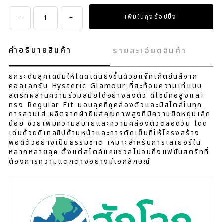
-
+
คำอธิบายสินค้า
รายละเอียดสินค้า
ยกระดับลุคเดนิมให้โดดเด่นยิ่งขึ้นด้วยแจ็คเก็ตยีนส์จาก
คอลเลกชัน Hysteric Glamour ที่สะท้อนความเท่แบบ
สตรีทผสานความร่วมสมัยได้อย่างลงตัว ดีไซน์คอสูงและ
ทรง Regular Fit มอบลุคที่ดูคล่องตัวและมีสไตล์ในทุก
การสวมใส่ ผลิตจากผ้ายีนส์คุณภาพสูงที่มีความยืดหยุ่นเล็ก
น้อย ช่วยเพิ่มความสบายและความคล่องตัวตลอดวัน โดด
เด่นด้วยดีเทลซิปด้านหน้าและการตัดเย็บที่ให้โครงสร้าง
พอดีตัวอย่างเป็นธรรมชาติ เหมาะสำหรับการเลเยอร์ใน
หลากหลายลุค ตั้งแต่สไตล์แคชชวลไปจนถึงแฟชั่นสตรีทที่
ต้องการความแตกต่างอย่างมีเอกลักษณ์