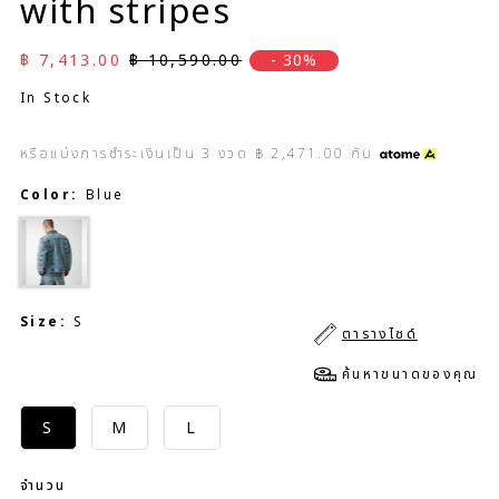
with stripes
ราคาลด
ราคาปกติ
฿ 7,413.00
฿ 10,590.00
- 30%
In Stock
หรือแบ่งการชำระเงินเป็น
3
งวด
฿ 2,471.00
กับ
Color:
Blue
Size:
S
ตารางไซด์
ค้นหาขนาดของคุณ
S
M
L
จำนวน