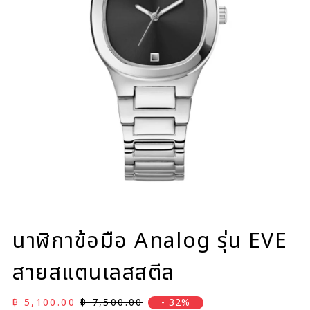
นาฬิกาข้อมือ Analog รุ่น EVE
สายสแตนเลสสตีล
ราคาลด
ราคาปกติ
฿ 5,100.00
฿ 7,500.00
- 32%