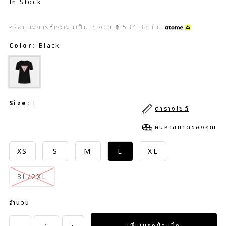
In Stock
หรือแบ่งการชำระเงินเป็น
3
งวด
฿ 534.33
กับ
Color:
Black
Size:
L
ตารางไซด์
ค้นหาขนาดของคุณ
XS
S
M
L
XL
3L/2XL
จำนวน