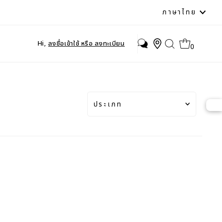
ภาษา
ภาษาไทย
Hi,
ลงชื่อเข้าใช้ หรือ ลงทะเบียน
0
ประเภท
แนะนำ
เกี่ยวข้องมากที่สุด
ขายดี
เรียงตามตัวอักษร A-Z
เรียงตามตัวอักษร Z-A
ราคา จากต่ำไปสูง
ราคา จากสูงไปต่ำ