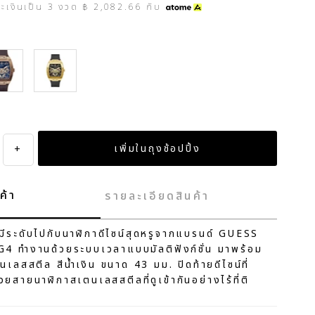
ระเงินเป็น
3
งวด
฿ 2,082.66
กับ
e
own
Black
+
ค้า
รายละเอียดสินค้า
์มีระดับไปกับนาฬิกาดีไซน์สุดหรูจากแบรนด์ GUESS
4 ทำงานด้วยระบบเวลาแบบมัลติฟังก์ชั่น มาพร้อม
นเลสสตีล สีน้ำเงิน ขนาด 43 มม. ปิดท้ายดีไซน์ที่
ยสายนาฬิกาสเตนเลสสตีลที่ดูเข้ากันอย่างไร้ที่ติ