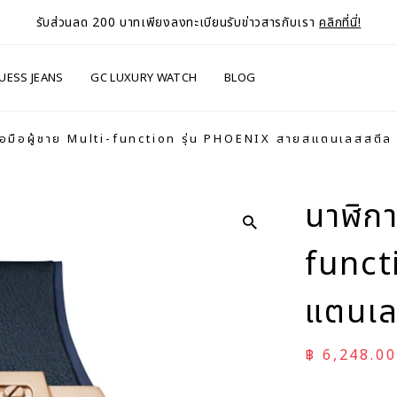
รับส่วนลด 200 บาทเพียงลงทะเบียนรับข่าวสารกับเรา
คลิกที่นี่!
UESS JEANS
GC LUXURY WATCH
BLOG
้อมือผู้ชาย Multi-function รุ่น PHOENIX สายสแตนเลสสตีล
นาฬิกา
funct
แตนเล
ราคาลด
฿ 6,248.00