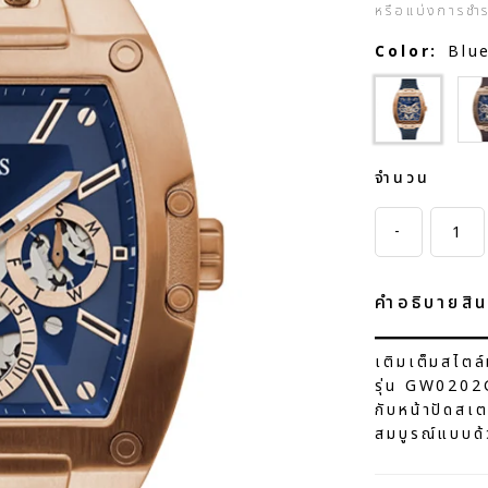
หรือแบ่งการชำ
Color:
Blu
Br
จำนวน
-
คำอธิบายสิน
เติมเต็มสไตล
รุ่น GW0202G
กับหน้าปัดสเต
สมบูรณ์แบบด้ว