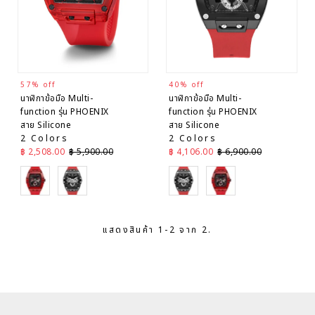
A-Z
เรียง
ตาม
ตัว
อักษร
Z-A
57% off
40% off
นาฬิกาข้อมือ Multi-
นาฬิกาข้อมือ Multi-
ราคา
function รุ่น PHOENIX
function รุ่น PHOENIX
จาก
สาย Silicone
สาย Silicone
ต่ำไป
2 Colors
2 Colors
สูง
ราคาลด
ราคาปกติ
ราคาลด
ราคาปกติ
฿ 2,508.00
฿ 5,900.00
฿ 4,106.00
฿ 6,900.00
ราคา
Red
Red
Red
Red
จาก
สูงไป
ต่ำ
วันที่
แสดงสินค้า 1-2 จาก 2.
จาก
เก่าไป
ใหม่
วันที่
จาก
ใหม่