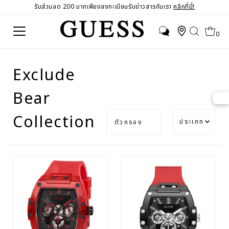
รับส่วนลด 200 บาทเพียงลงทะเบียนรับข่าวสารกับเรา
คลิกที่นี่!
0
Exclude
Bear
ประเภท
Collection
ตัวกรอง
แนะนำ
เกี่ยวข้อง
มากที่สุด
ขายดี
เรียง
ตาม
ตัว
อักษร