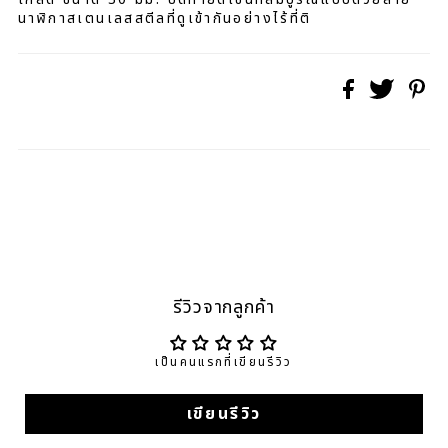
นาฬิกาสเตนเลสสตีลที่ดูเข้ากันอย่างไร้ที่ติ
รีวิวจากลูกค้า
เป็นคนแรกที่เขียนรีวิว
เขียนรีวิว